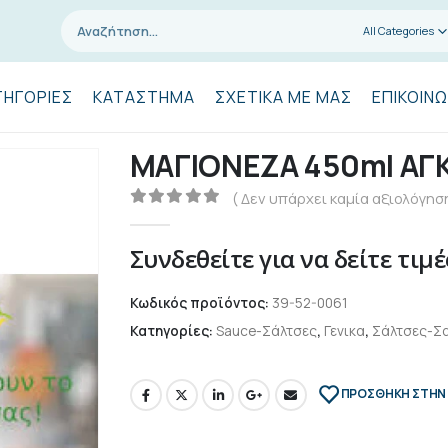
All Categories
ΤΗΓΟΡΊΕΣ
ΚΑΤΆΣΤΗΜΑ
ΣΧΕΤΙΚΆ ΜΕ ΜΑΣ
ΕΠΙΚΟΙΝΩ
ΜΑΓΙΟΝΕΖΑ 450ml ΑΓ
( Δεν υπάρχει καμία αξιολόγηση
0
out of 5
Συνδεθείτε για να δείτε τιμέ
Κωδικός προϊόντος:
39-52-0061
Κατηγορίες:
Sauce-Σάλτσες
,
Γενικα
,
Σάλτσες-Σα
ΠΡΌΣΘΉΚΗ ΣΤΗΝ 