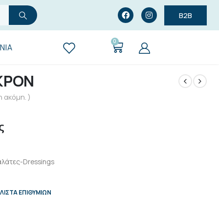
B2B
0
ΝΊΑ
ΚΡΟΝ
 ακόμη. )
ς
λάτες-Dressings
ΛΊΣΤΑ ΕΠΙΘΥΜΙΏΝ