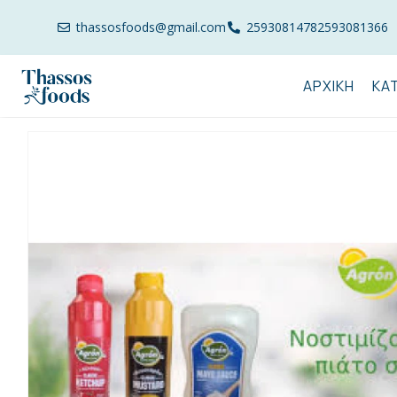
thassosfoods@gmail.com
2593081478
2593081366
ΑΡΧΙΚΉ
ΚΑ