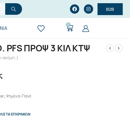
B2B
0
ΝΊΑ
 PFS ΠΡΟΨ 3 ΚΙΛ ΚΤΨ
 ακόμη. )
ς
ar
,
Ψημένα-Πανέ
ΛΊΣΤΑ ΕΠΙΘΥΜΙΏΝ