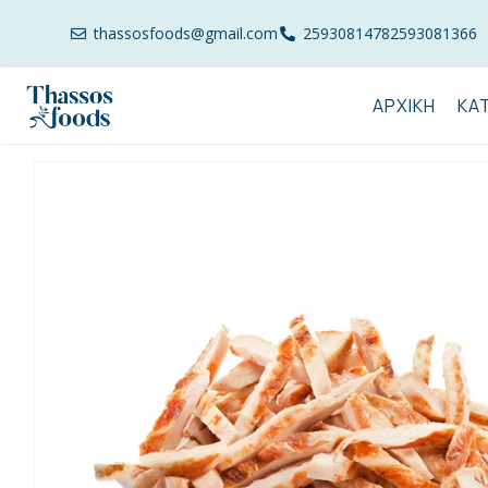
thassosfoods@gmail.com
2593081478
2593081366
ΑΡΧΙΚΉ
ΚΑ