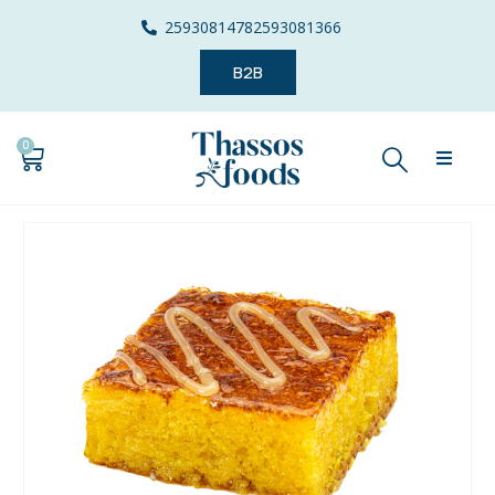
2593081478
2593081366
B2B
0