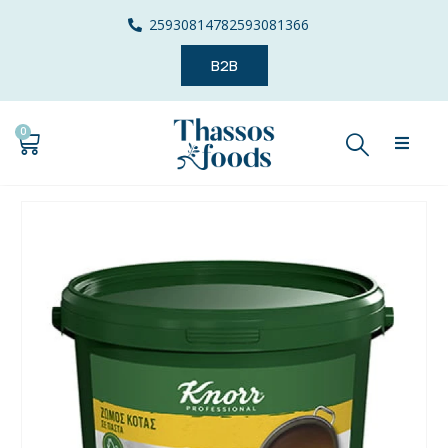
2593081478
2593081366
B2B
0