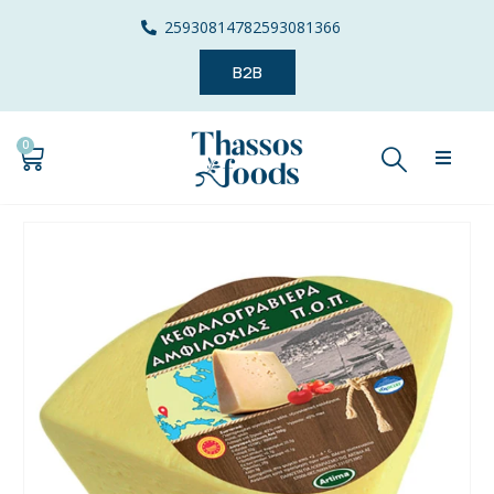
2593081478
2593081366
B2B
0