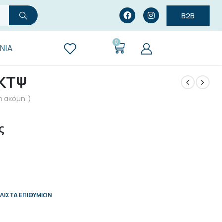
B2B
0
ΝΊΑ
 ΚΤΨ
 ακόμη. )
ς
ΛΊΣΤΑ ΕΠΙΘΥΜΙΏΝ