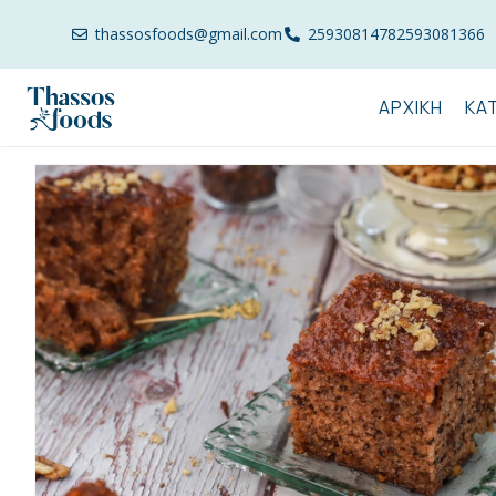
thassosfoods@gmail.com
2593081478
2593081366
ΑΡΧΙΚΉ
ΚΑ