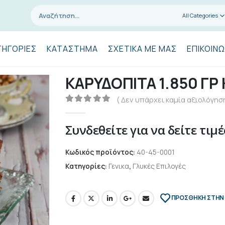
All Categories
ΤΗΓΟΡΊΕΣ
ΚΑΤΆΣΤΗΜΑ
ΣΧΕΤΙΚΆ ΜΕ ΜΑΣ
ΕΠΙΚΟΙΝΩ
ΚΑΡΥΔΟΠΙΤΑ 1.850 ΓΡ
( Δεν υπάρχει καμία αξιολόγηση
0
out of 5
Συνδεθείτε για να δείτε τιμέ
Κωδικός προϊόντος:
40-45-0001
Κατηγορίες:
Γενικα
,
Γλυκές Επιλογές
ΠΡΌΣΘΉΚΗ ΣΤΗΝ 