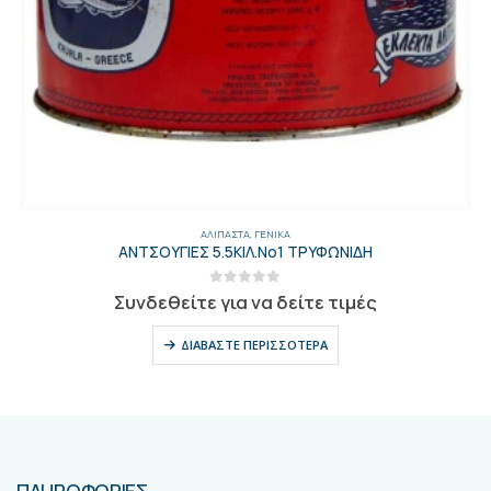
ΑΛΊΠΑΣΤΑ
,
ΓΕΝΙΚΑ
ΑΝΤΣΟΥΓΙΕΣ 5.5ΚΙΛ.Νο1 ΤΡΥΦΩΝΙΔΗ
0
out of 5
Συνδεθείτε για να δείτε τιμές
ΔΙΑΒΆΣΤΕ ΠΕΡΙΣΣΌΤΕΡΑ
ΠΛΗΡΟΦΟΡΙΕΣ