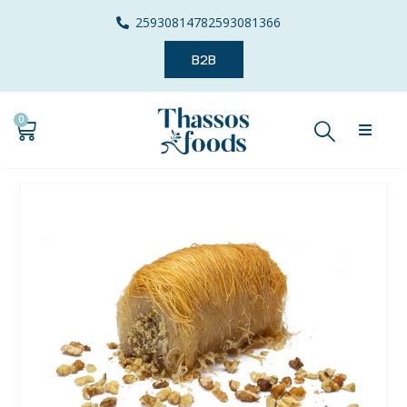
2593081478
2593081366
B2B
0