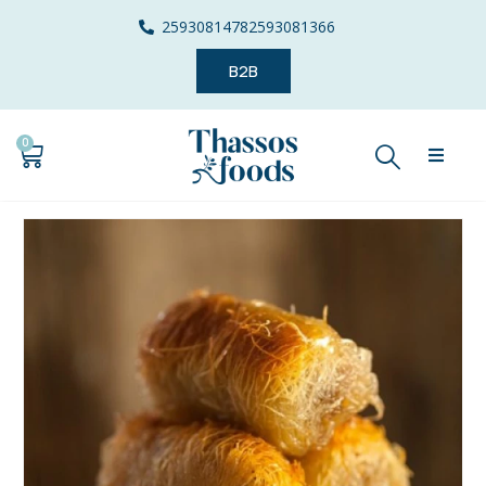
2593081478
2593081366
B2B
0