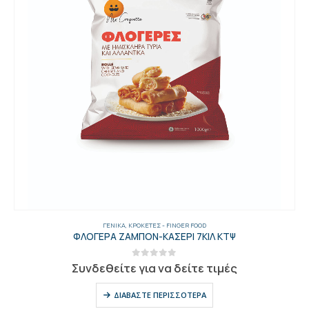
ΓΕΝΙΚΑ
,
ΚΡΟΚΈΤΕΣ - FINGER FOOD
ΦΛΟΓΕΡΑ ΖΑΜΠΟΝ-ΚΑΣΕΡΙ 7ΚΙΛ ΚΤΨ
0
out of 5
Συνδεθείτε για να δείτε τιμές
ΔΙΑΒΆΣΤΕ ΠΕΡΙΣΣΌΤΕΡΑ