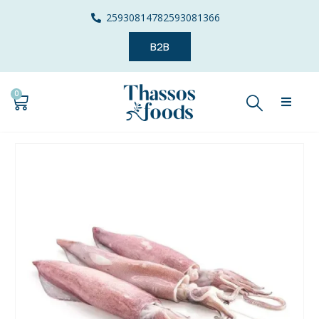
2593081478
2593081366
B2B
0