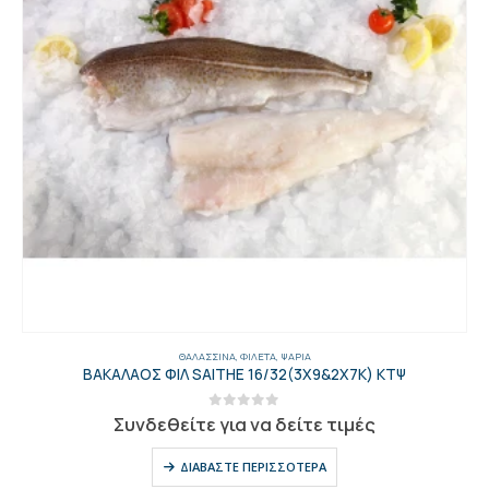
ΘΑΛΑΣΣΙΝΆ
,
ΦΙΛΈΤΑ
,
ΨΆΡΙΑ
ΒΑΚΑΛΑΟΣ ΦΙΛ SAITHE 16/32(3X9&2X7K) ΚΤΨ
0
out of 5
Συνδεθείτε για να δείτε τιμές
ΔΙΑΒΆΣΤΕ ΠΕΡΙΣΣΌΤΕΡΑ