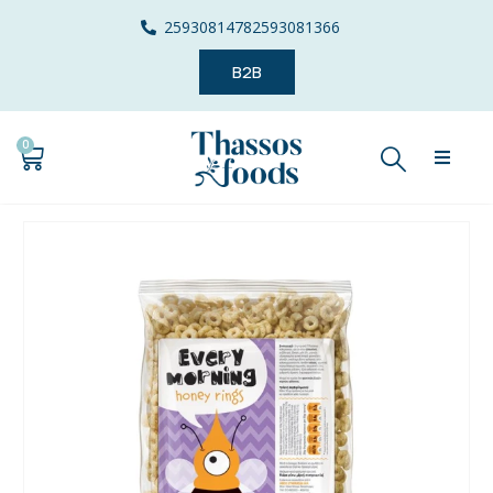
2593081478
2593081366
B2B
0