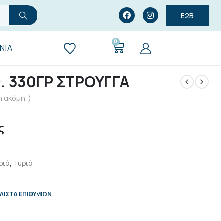
B2B
0
ΝΊΑ
. 330ΓΡ ΣΤΡΟΥΓΓΑ
 ακόμη. )
ς
ριά
,
Τυριά
ΛΊΣΤΑ ΕΠΙΘΥΜΙΏΝ