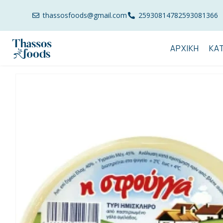
thassosfoods@gmail.com
2593081478
2593081366
ΑΡΧΙΚΉ
ΚΑ