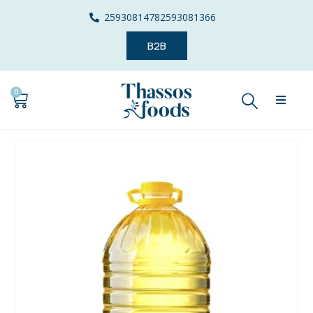
2593081478
2593081366
B2B
0