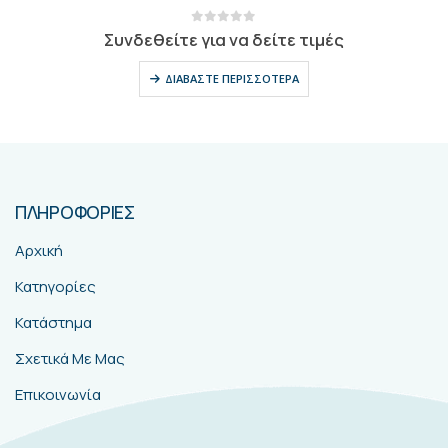
0
out of 5
Συνδεθείτε για να δείτε τιμές
ΔΙΑΒΆΣΤΕ ΠΕΡΙΣΣΌΤΕΡΑ
ΠΛΗΡΟΦΟΡΙΕΣ
Αρχική
Κατηγορίες
Κατάστημα
Σχετικά Με Μας
Επικοινωνία