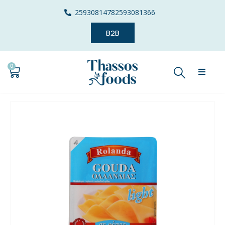
2593081478
2593081366
B2B
0