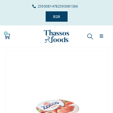
2593081478
2593081366
B2B
0