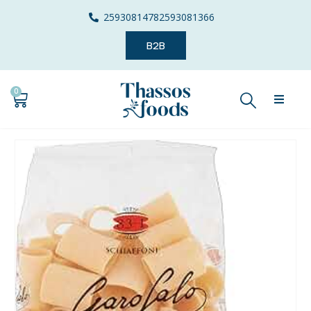
2593081478
2593081366
B2B
0