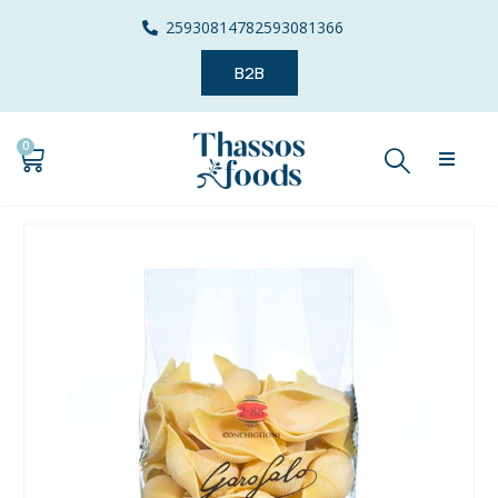
2593081478
2593081366
B2B
0