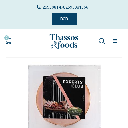
2593081478
2593081366
B2B
0