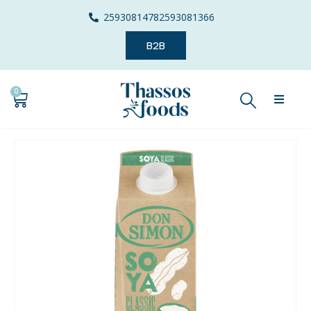
2593081478
2593081366
B2B
0