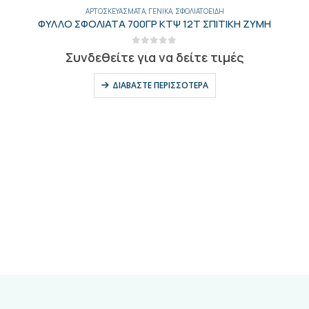
ΑΡΤΟΣΚΕΥΆΣΜΑΤΑ
,
ΓΕΝΙΚΑ
,
ΣΦΟΛΙΑΤΟΕΙΔΉ
ΦΥΛΛΟ ΣΦΟΛΙΑΤΑ 700ΓΡ ΚΤΨ 12Τ ΣΠΙΤΙΚΗ ΖΥΜΗ
0
out of 5
Συνδεθείτε για να δείτε τιμές
ΔΙΑΒΆΣΤΕ ΠΕΡΙΣΣΌΤΕΡΑ