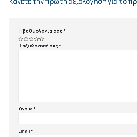
Κάνετε την πρώτη αξιολόγηση για το π
Η βαθμολογία σας
*
Η αξιολόγησή σας
*
Όνομα
*
Email
*