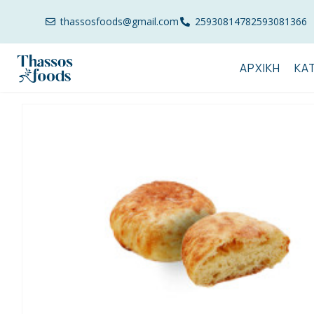
thassosfoods@gmail.com
2593081478
2593081366
ΑΡΧΙΚΉ
ΚΑ