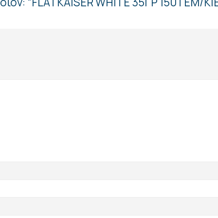
ροϊόν: “FLATKAISER WHITE 35ΓΡ 150TEM/ΚΙ