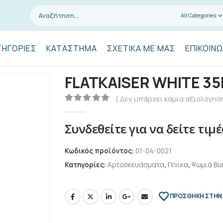
All Categories
ΤΗΓΟΡΊΕΣ
ΚΑΤΆΣΤΗΜΑ
ΣΧΕΤΙΚΆ ΜΕ ΜΑΣ
ΕΠΙΚΟΙΝΩ
FLATKAISER WHITE 35
( Δεν υπάρχει καμία αξιολόγηση
0
out of 5
Συνδεθείτε για να δείτε τιμέ
Κωδικός προϊόντος:
01-04-0021
Κατηγορίες:
Αρτοσκευάσματα
,
Γενικα
,
Ψωμιά Bu
ΠΡΌΣΘΉΚΗ ΣΤΗΝ 