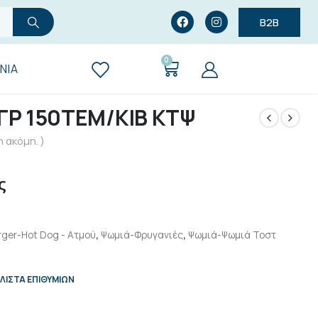
B2B
0
ΝΊΑ
ΓΡ 150TEM/ΚΙΒ ΚΤΨ
 ακόμη. )
ς
rger-Hot Dog - Aτμού
,
Ψωμιά-Φρυγανιές
,
Ψωμιά-Ψωμιά Τοστ
ΛΊΣΤΑ ΕΠΙΘΥΜΙΏΝ