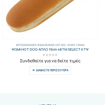
ΑΡΤΟΣΚΕΥΆΣΜΑΤΑ
,
ΨΩΜΙΆ BURGER-HOT DOG - AΤΜΟΎ
,
ΓΕΝΙΚΑ
ΨΩΜΙ HOT DOG ΑΠΛΟ 19cm 48ΤΜ SELECT ΚΤΨ
0
out of 5
Συνδεθείτε για να δείτε τιμές
ΔΙΑΒΆΣΤΕ ΠΕΡΙΣΣΌΤΕΡΑ