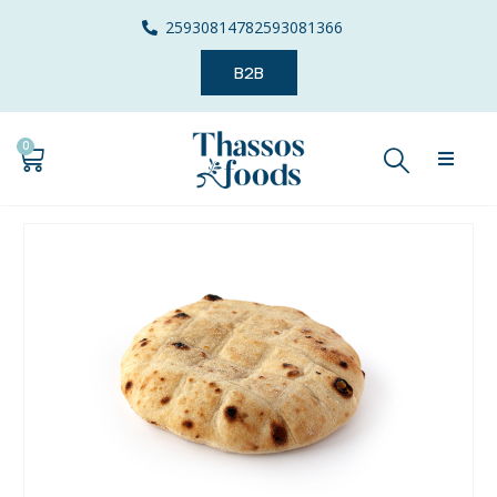
2593081478
2593081366
B2B
0