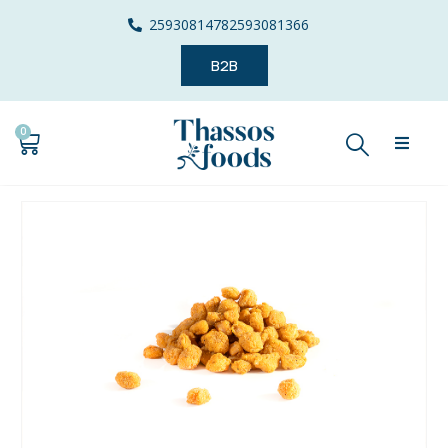
2593081478
2593081366
B2B
0