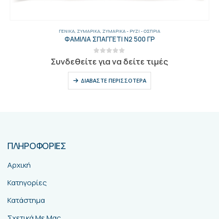
ΓΕΝΙΚΑ
,
ΖΥΜΑΡΙΚΆ
,
ΖΥΜΑΡΙΚΆ - ΡΎΖΙ - ΌΣΠΡΙΑ
ΦΑΜΙΛΙΑ ΣΠΑΓΓΕΤΙ Ν2 500 ΓΡ
0
out of 5
Συνδεθείτε για να δείτε τιμές
ΔΙΑΒΆΣΤΕ ΠΕΡΙΣΣΌΤΕΡΑ
ΠΛΗΡΟΦΟΡΙΕΣ
Αρχική
Κατηγορίες
Κατάστημα
Σχετικά Με Μας