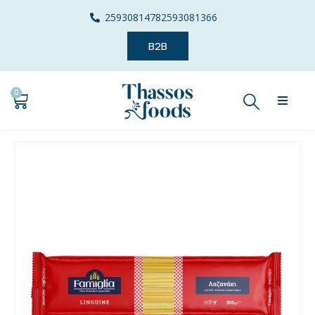
2593081478
2593081366
B2B
0