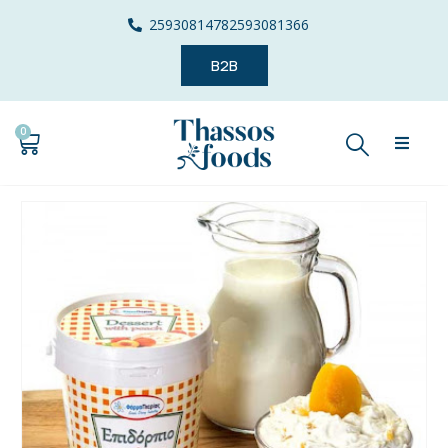
2593081478
2593081366
B2B
0