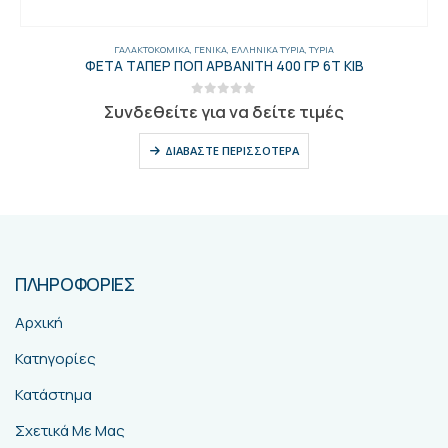
ΓΑΛΑΚΤΟΚΟΜΙΚΆ
,
ΓΕΝΙΚΑ
,
ΕΛΛΗΝΙΚΆ ΤΥΡΙΆ
,
ΤΥΡΙΆ
ΤΕΛΕΜΕΣ ΑΓΕΛΑΔΙΝΟ ΤΥΡΙ ΑΡΒ. ΔΟΧΕΙΟ
0
out of 5
Συνδεθείτε για να δείτε τιμές
ΔΙΑΒΆΣΤΕ ΠΕΡΙΣΣΌΤΕΡΑ
ΠΛΗΡΟΦΟΡΙΕΣ
Αρχική
Κατηγορίες
Κατάστημα
Σχετικά Με Μας