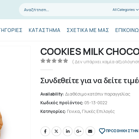
All Categories
ΤΗΓΟΡΊΕΣ
ΚΑΤΆΣΤΗΜΑ
ΣΧΕΤΙΚΆ ΜΕ ΜΑΣ
ΕΠΙΚΟΙΝΩ
COOKIES MILK CHOCO
( Δεν υπάρχει καμία αξιολόγηση
0
out of 5
Συνδεθείτε για να δείτε τιμέ
Availability:
Διαθέσιμο κατόπιν παραγγελίας
Κωδικός προϊόντος:
05-13-0022
Κατηγορίες:
Γενικα
,
Γλυκές Επιλογές
ΠΡΌΣΘΉΚΗ ΣΤΗΝ 