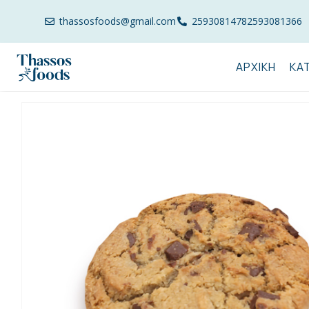
thassosfoods@gmail.com
2593081478
2593081366
ΑΡΧΙΚΉ
ΚΑ