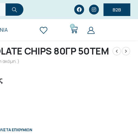
B2B
0
ΝΊΑ
LATE CHIPS 80ΓΡ 50ΤΕΜ
 ακόμη. )
ς
ΛΊΣΤΑ ΕΠΙΘΥΜΙΏΝ