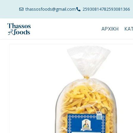
thassosfoods@gmail.com
2593081478
2593081366
ΑΡΧΙΚΉ
ΚΑ