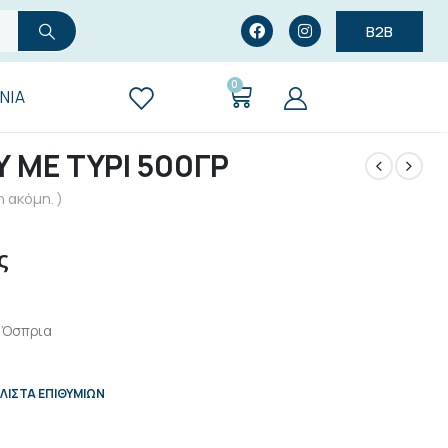
B2B
0
ΝΊΑ
 ΜΕ ΤΥΡΙ 500ΓΡ
 ακόμη. )
ς
- Όσπρια
ΛΊΣΤΑ ΕΠΙΘΥΜΙΏΝ