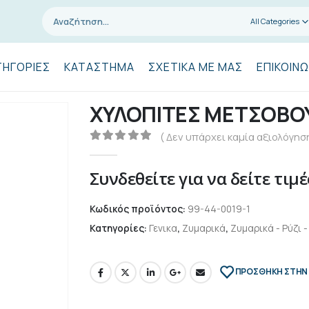
All Categories
ΤΗΓΟΡΊΕΣ
ΚΑΤΆΣΤΗΜΑ
ΣΧΕΤΙΚΆ ΜΕ ΜΑΣ
ΕΠΙΚΟΙΝΩ
ΧΥΛΟΠΙΤΕΣ ΜΕΤΣΟΒΟΥ
( Δεν υπάρχει καμία αξιολόγηση
0
out of 5
Συνδεθείτε για να δείτε τιμέ
Κωδικός προϊόντος:
99-44-0019-1
Κατηγορίες:
Γενικα
,
Ζυμαρικά
,
Ζυμαρικά - Ρύζι 
ΠΡΌΣΘΉΚΗ ΣΤΗΝ 