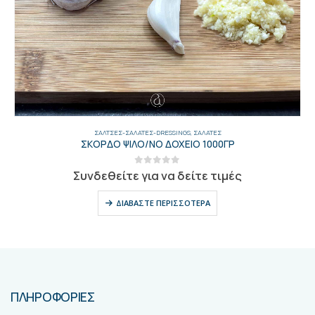
ΣΆΛΤΣΕΣ-ΣΑΛΆΤΕΣ-DRESSINGS
,
ΣΑΛΆΤΕΣ
ΣΚΟΡΔΟ ΨΙΛΟ/ΝΟ ΔΟΧΕΙΟ 1000ΓΡ
0
out of 5
Συνδεθείτε για να δείτε τιμές
ΔΙΑΒΆΣΤΕ ΠΕΡΙΣΣΌΤΕΡΑ
ΠΛΗΡΟΦΟΡΙΕΣ