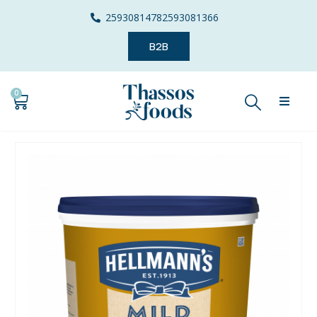
2593081478
2593081366
B2B
0