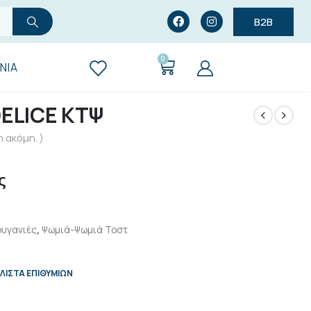
B2B
0
ΝΊΑ
ELICE ΚΤΨ
 ακόμη. )
ς
υγανιές
,
Ψωμιά-Ψωμιά Τοστ
ΛΊΣΤΑ ΕΠΙΘΥΜΙΏΝ