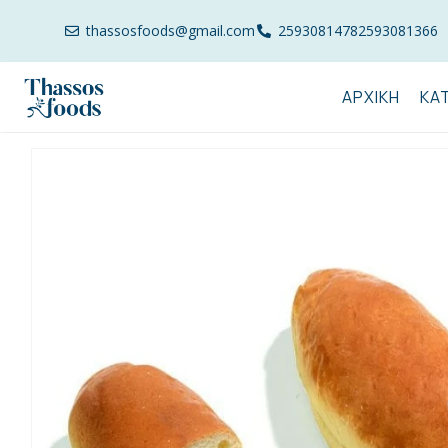
thassosfoods@gmail.com
2593081478
2593081366
ΑΡΧΙΚΉ
ΚΑ