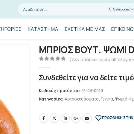
All Categories
ΤΗΓΟΡΊΕΣ
ΚΑΤΆΣΤΗΜΑ
ΣΧΕΤΙΚΆ ΜΕ ΜΑΣ
ΕΠΙΚΟΙΝΩ
ΜΠΡΙΟΣ ΒΟΥΤ. ΨΩΜΙ D
( Δεν υπάρχει καμία αξιολόγηση
0
out of 5
Συνδεθείτε για να δείτε τιμέ
Κωδικός προϊόντος:
01-03-0016
Κατηγορίες:
Αρτοσκευάσματα
,
Γενικα
,
Ψωμιά-Φρ
ΠΡΌΣΘΉΚΗ ΣΤΗΝ 