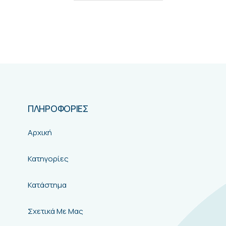
0
out of 5
Συνδεθείτε για να δείτε τιμές
ΔΙΑΒΆΣΤΕ ΠΕΡΙΣΣΌΤΕΡΑ
ΠΛΗΡΟΦΟΡΙΕΣ
Αρχική
Κατηγορίες
Κατάστημα
Σχετικά Με Μας