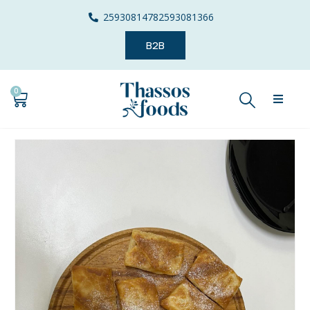
2593081478
2593081366
B2B
0