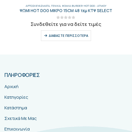
ΑΡΤΟΣΚΕΥΆΣΜΑΤΑ
,
ΓΕΝΙΚΑ
,
ΨΩΜΙΆ BURGER-HOT DOG - AΤΜΟΎ
ΨΩΜΙ HOT DOG ΜΙΚΡΟ 15CM 48 τεμ ΚΤΨ SELECT
0
out of 5
Συνδεθείτε για να δείτε τιμές
ΔΙΑΒΆΣΤΕ ΠΕΡΙΣΣΌΤΕΡΑ
ΠΛΗΡΟΦΟΡΙΕΣ
Αρχική
Κατηγορίες
Κατάστημα
Σχετικά Με Μας
Επικοινωνία