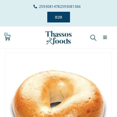
2593081478
2593081366
B2B
0